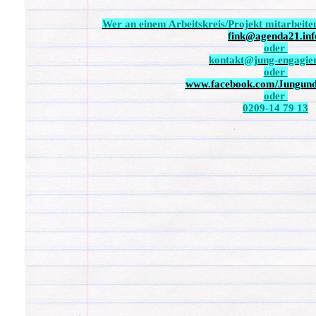
Wer an einem Arbeitskreis/Projekt mitarbeiten 
fink@agenda21.inf
oder
kontakt@jung-engagier
oder
www.facebook.com/Jungund
oder
0209-14 79 13