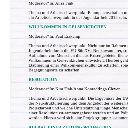
Moderator*In: Alisa Fink
Thema und Arbeitsschwerpunkt: Baumpatenschaften und
ein Arbeitsschwerpunkt in der Jugendar-beit 2015 sein.
WILLKOMMEN IN GELSENKIRCHEN
Moderator*In: Paul Erzkamp
Thema und Arbeitsschwerpunkt: Nicht nur im Rahmen d
Jugendarbeit durch die EU-Süd/Ost-Neuzuwanderer, so
Aufnahme von Menschen die aus Krisengebieten fliehen
Willkommen in Gel-senkirchen entwickelt. Hierbei geht
Etablierung einer Willkom-menskultur zu schaffen, so
Begegnungsorte zu schaffen.
RESOLUTION
Moderator*In: Kira Fink/Anna Konrad/Inga Clever
Thema und Arbeitsschwerpunkt: Die Ergebnisse der EWK 
der Neu-strukturierung und dem Angebot der weiteren A
Projektarbeit und welche Unterstützung junge Menschen
einer Resolution zu-sammengefasst werden und an Poli
werden. Hierzu wird sich eine Projektgruppe zusammen
AUFBAU EINER ZEITUNGSREDAKTION