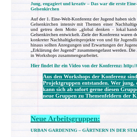
Jung, engagiert und kreativ – Das war die erste Ein
Gelsenkirchen
Auf der 1. Eine-Welt-Konferenz der Jugend haben sic
Gelsenkirchen
intensiv mit
Themen
einer
Nachhaltig
und
getreu
dem
Motto
„global
denken
-
lokal hand
Gelsenkirchen entwickelt. Ziele der Konferenz waren 
konkreter Nachhaltigkeitsprojekte von und für Jugendl
hinaus sollten Anregungen und Erwartungen der Jugend
„Erklärung der Jugend“ zusammengefasst werden. Die J
in Workshops zusammengearbeitet.
Hier findet ihr ein Video von der Konferenz: http:/
Aus den Workshops der Konferenz sind 
Projektgruppen entstanden. Wer jung, e
kann sich ab sofort gerne diesen Grupp
neue Gruppen zu Themenfeldern der Ko
Neue Arbeitsgruppen:
URBAN GARDENING – GÄRTNERN IN DER STA